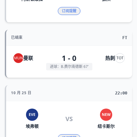
订阅提醒
已结束
FT
1 - 0
曼联
热刺
MUN
TOT
进球：B.费尔南德斯 67'
10 月 25 日
22:00
EVE
NEW
VS
埃弗顿
纽卡斯尔