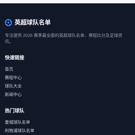
英超球队名单
专注提供 2026 赛季最全面的英超球队名单、赛程比分及足球资
讯。
快速链接
首页
赛程中心
球队大全
新闻中心
热门球队
曼城球队名单
利物浦球队名单