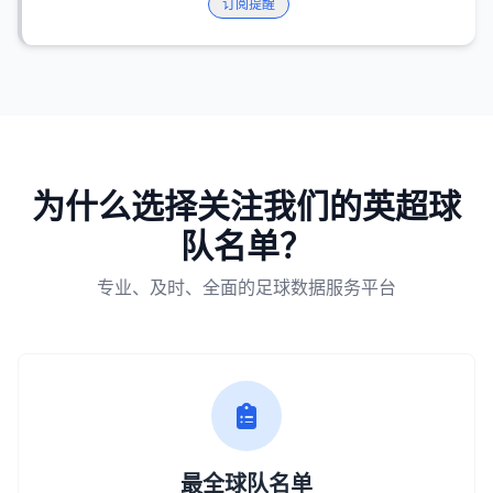
订阅提醒
为什么选择关注我们的英超球
队名单？
专业、及时、全面的足球数据服务平台
最全球队名单