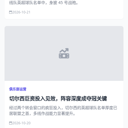
线队英超球队名单中，身披 45 号战袍。
2026-10-21
俱乐部运营
切尔西巨资投入见效，阵容深度成夺冠关键
经过两个转会窗口的疯狂投入，切尔西的英超球队名单厚度已
居联盟之首，多线作战能力显著提升。
2026-10-20