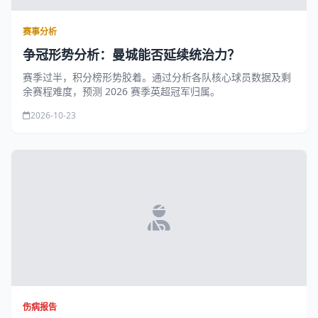
赛事分析
争冠形势分析：曼城能否延续统治力？
赛季过半，积分榜形势胶着。通过分析各队核心球员数据及剩
余赛程难度，预测 2026 赛季英超冠军归属。
2026-10-23
伤病报告